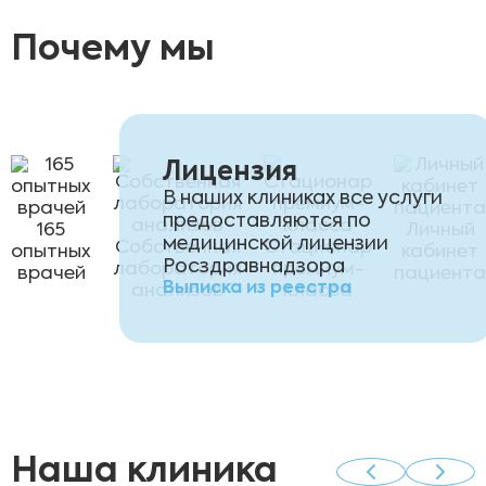
Почему мы
Лицензия
В наших клиниках все услуги
предоставляются по
165
Личный
медицинской лицензии
Собственная
Стационар
опытных
кабинет
Росздравнадзора
лаборатория
премиум-
врачей
пациента
Выписка из реестра
анализов
класса
Наша клиника