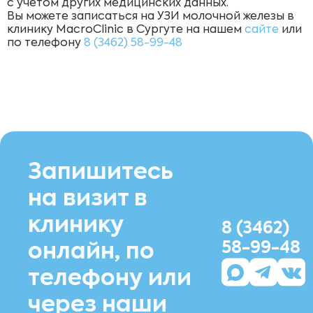
с учетом других медицинских данных.
Вы можете записаться на УЗИ молочной железы в
клинику MacroClinic в Сургуте на нашем
сайте
или
по телефону
8 (3462)
58-99-48
Запишитесь
на визит в
клинику
8 (3462)
58-99-48
онлайн, по
телефону или
через наши