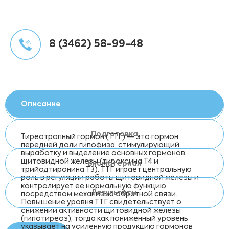
8 (3462) 58-99-48
Описание
Подготовка
Тиреотропный гормон (ТТГ) — это гормон
передней доли гипофиза, стимулирующий
выработку и выделение основных гормонов
щитовидной железы (тироксина Т4 и
Биоматериал
трийодтиронина Т3). ТТГ играет центральную
роль в регуляции работы щитовидной железы и
контролирует ее нормальную функцию
Результаты
посредством механизма обратной связи.
Повышение уровня ТТГ свидетельствует о
снижении активности щитовидной железы
(гипотиреоз), тогда как пониженный уровень
указывает на усиленную продукцию гормонов