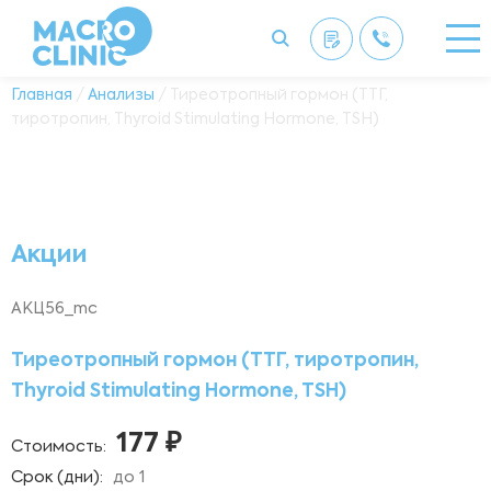
Главная
/
Анализы
/ Тиреотропный гормон (ТТГ,
тиротропин, Thyroid Stimulating Hormone, TSH)
Акции
АКЦ56_mc
Тиреотропный гормон (ТТГ, тиротропин,
Thyroid Stimulating Hormone, TSH)
177 ₽
Стоимость:
Срок (дни):
до 1