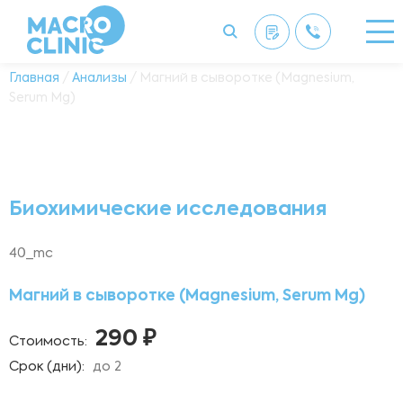
Главная
/
Анализы
/ Магний в сыворотке (Magnesium,
Serum Мg)
Биохимические исследования
40_mc
Магний в сыворотке (Magnesium, Serum Мg)
290 ₽
Стоимость:
Срок (дни):
до 2