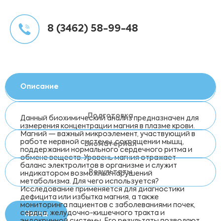
8 (3462) 58-99-48
Описание
Подготовка
Данный биохимический анализ предназначен для
измерения концентрации магния в плазме крови.
Магний — важный микроэлемент, участвующий в
работе нервной системы, сокращении мышц,
Биоматериал
поддержании нормального сердечного ритма и
обмене веществ. Уровень магния отражает
баланс электролитов в организме и служит
Результаты
индикатором возможных нарушений
метаболизма. Для чего используется?
Исследование применяется для диагностики
дефицита или избытка магния, а также
мониторинга пациентов с заболеваниями почек,
сердца, желудочно-кишечного тракта и
Назад