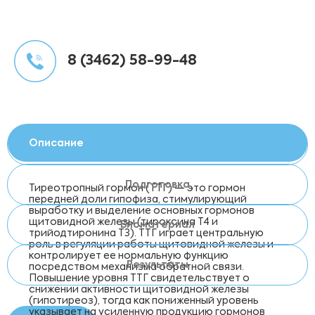
8 (3462) 58-99-48
Описание
Подготовка
Тиреотропный гормон (ТТГ) — это гормон
передней доли гипофиза, стимулирующий
выработку и выделение основных гормонов
щитовидной железы (тироксина Т4 и
Биоматериал
трийодтиронина Т3). ТТГ играет центральную
роль в регуляции работы щитовидной железы и
контролирует ее нормальную функцию
Результаты
посредством механизма обратной связи.
Повышение уровня ТТГ свидетельствует о
снижении активности щитовидной железы
(гипотиреоз), тогда как пониженный уровень
указывает на усиленную продукцию гормонов