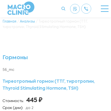
Главная
/
Анализы
/ Тиреотропный гормон (ТТГ,
тиротропин, Thyroid Stimulating Hormone, TSH)
Гормоны
56_mc
Тиреотропный гормон (ТТГ, тиротропин,
Thyroid Stimulating Hormone, TSH)
445 ₽
Стоимость:
Срок (дни):
до 2