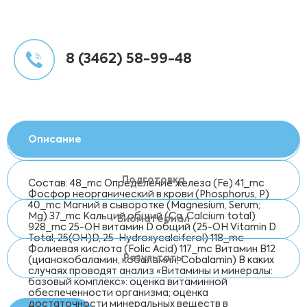
8 (3462) 58-99-48
Описание
Подготовка
Состав: 48_mc Определение железа (Fe) 41_mc
Фосфор неорганический в крови (Phosphorus, P)
40_mc Магний в сыворотке (Magnesium, Serum;
Мg) 37_mc Кальций общий (Ca, Calcium total)
Биоматериал
928_mc 25-OH витамин D общий (25-OH Vitamin D
Total, 25(OH)D, 25-Hydroxycalciferol) 118_mc
Фолиевая кислота (Folic Acid) 117_mc Витамин B12
Результаты
(цианокобаламин, кобаламин, Cobalamin) В каких
случаях проводят анализ «Витамины и минералы:
базовый комплекс»: оценка витаминной
обеспеченности организма; оценка
достаточности минеральных веществ в