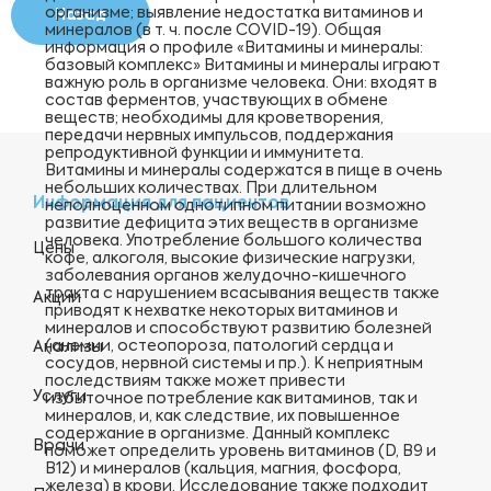
организме; выявление недостатка витаминов и
Назад
минералов (в т. ч. после COVID-19). Общая
информация о профиле «Витамины и минералы:
базовый комплекс» Витамины и минералы играют
важную роль в организме человека. Они: входят в
состав ферментов, участвующих в обмене
веществ; необходимы для кроветворения,
передачи нервных импульсов, поддержания
репродуктивной функции и иммунитета.
Витамины и минералы содержатся в пище в очень
небольших количествах. При длительном
Информация для пациентов
неполноценном однотипном питании возможно
развитие дефицита этих веществ в организме
человека. Употребление большого количества
Цены
кофе, алкоголя, высокие физические нагрузки,
заболевания органов желудочно-кишечного
тракта с нарушением всасывания веществ также
Акции
приводят к нехватке некоторых витаминов и
минералов и способствуют развитию болезней
(анемии, остеопороза, патологий сердца и
Анализы
сосудов, нервной системы и пр.). К неприятным
последствиям также может привести
Услуги
избыточное потребление как витаминов, так и
минералов, и, как следствие, их повышенное
содержание в организме. Данный комплекс
Врачи
поможет определить уровень витаминов (D, В9 и
В12) и минералов (кальция, магния, фосфора,
железа) в крови. Исследование также подходит