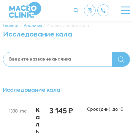
Главная
/
Анализы
/ Исследование кала
Исследование кала
Исследование кала
Срок (дни): до 10
К
3 145 ₽
1338_mc
а
л
ь