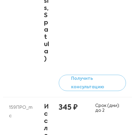
si
s,
S
p
a
t
ul
a
)
Получить
консультацию
Срок (дни):
И
345 ₽
159ПРО_m
до 2
с
c
с
л