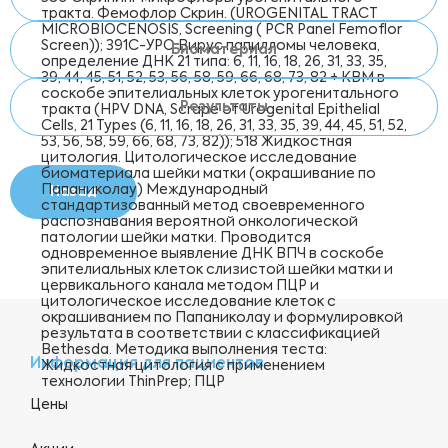
тракта. Фемофлор Скрин. (UROGENITAL TRACT
MICROBIOCENOSIS, Screening ( PCR Panel Femoflor
Screen)); 391С-УРО Вирус папилломы человека,
Биоматериал
oпределение ДНК 21 типа: 6, 11, 16, 18, 26, 31, 33, 35,
39, 44, 45, 51, 52, 53, 56, 58, 59, 66, 68, 73, 82 + КВМ в
соскобе эпителиальных клеток урогенитального
Результаты
тракта (HPV DNA, Scrape of Urogenital Epithelial
Cells, 21 Types (6, 11, 16, 18, 26, 31, 33, 35, 39, 44, 45, 51, 52,
53, 56, 58, 59, 66, 68, 73, 82)); 518 Жидкостная
цитология. Цитологическое исследование
биоматериала шейки матки (окрашивание по
Папаниколау) Международный
Назад
стандартизованный метод своевременного
распознавания вероятной онкологической
патологии шейки матки. Проводится
одновременное выявление ДНК ВПЧ в соскобе
эпителиальных клеток слизистой шейки матки и
цервикального канала методом ПЦР и
цитологическое исследование клеток с
окрашиванием по Папаниколау и формулировкой
результата в соответствии с классификацией
Bethesda. Методика выполнения теста:
Информация для пациентов
Жидкостная цитология с применением
технологии ThinPrep; ПЦР
Цены