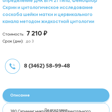
определение ДНК ВПЧ 21 типа, Фемофлор
Скрин и цитологическое исследование
соскоба шейки матки и цервикального
канала методом жидкостной цитологии
7 210 ₽
Стоимость:
Срок (дни):
до 3
8 (3462) 58-99-48
Описание
Подготовка
380 Скрининг микрофлоры урогенитального