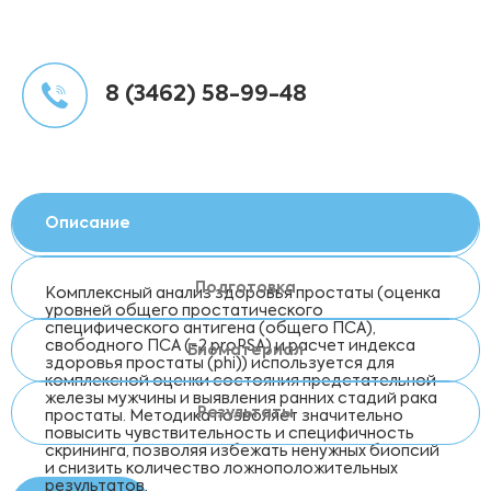
8 (3462) 58-99-48
Описание
Подготовка
Комплексный анализ здоровья простаты (оценка
уровней общего простатического
специфического антигена (общего ПСА),
свободного ПСА (-2 proPSA) и расчет индекса
Биоматериал
здоровья простаты (phi)) используется для
комплексной оценки состояния предстательной
железы мужчины и выявления ранних стадий рака
Результаты
простаты. Методика позволяет значительно
повысить чувствительность и специфичность
скрининга, позволяя избежать ненужных биопсий
и снизить количество ложноположительных
результатов.