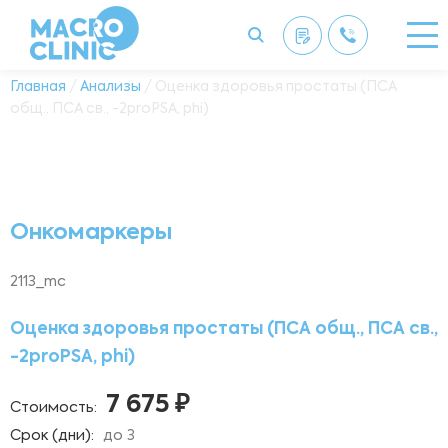
Главная
/
Анализы
/ Оценка здоровья простаты (ПСА
общ., ПСА св., -2proPSA, phi)
Онкомаркеры
2113_mc
Оценка здоровья простаты (ПСА общ., ПСА св.,
-2proPSA, phi)
7 675 ₽
Стоимость:
Срок (дни):
до 3