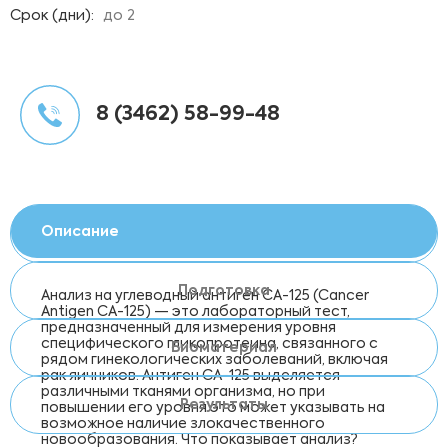
Срок (дни):
до 2
8 (3462) 58-99-48
Описание
Подготовка
Анализ на углеводный антиген CA-125 (Cancer
Antigen CA-125) — это лабораторный тест,
предназначенный для измерения уровня
специфического гликопротеина, связанного с
Биоматериал
рядом гинекологических заболеваний, включая
рак яичников. Антиген CA-125 выделяется
различными тканями организма, но при
Результаты
повышении его уровня это может указывать на
возможное наличие злокачественного
новообразования. Что показывает анализ?