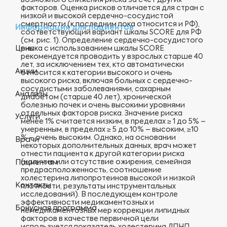
возможного снижения риска за счет других
факторов. Оценка рисков отличается для стран с
низкой и высокой сердечно-сосудистой
смертности (к последним пока относится и РФ),
Информация для пациентов
соответствующий вариант шкалы SCORE для РФ
(см. рис. 1). Определение сердечно-сосудистого
риска с использованием шкалы SCORE
Цены
рекомендуется проводить у взрослых старше 40
лет, за исключением тех, кто автоматически
Акции
относится к категории высокого и очень
высокого риска, включая больных с сердечно-
сосудистыми заболеваниями, сахарным
Анализы
диабетом (старше 40 лет), хронической
болезнью почек и очень высокими уровнями
отдельных факторов риска. Значение риска
Услуги
менее 1% считается низким, в пределах ≥ 1 до 5% –
умеренным, в пределах ≥ 5 до 10% – высоким, ≥10
% – очень высоким. Однако, на основании
Врачи
некоторых дополнительных данных, врач может
отнести пациента к другой категории риска
(наличие или отсутствие ожирения, семейная
Пациентам
предрасположенность, соотношение
холестерина липопротеинов высокой и низкой
Контакты
плотности, результаты инструментальных
исследований). В последующем контроле
эффективности медикаментозных и
Бонусная программа
немедикаментозных мер коррекции липидных
факторов в качестве первичной цели