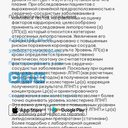
уровня ЛПВП (до 1-4%) и отсутствием апо-А1 в
плазме. При обследовании пациентов с
выраженной семейной предрасположенностью к
сердечно-сосудистым заболеваниям в
Пользовательское соглашение
комплексе тестов, направленных на оценку
факторов кардиориска, целесообразно
применять исследование липопротеина (а)
(ЛП(а)), который относится к категории
атерогенных липопротеинов. Увеличение его
8 (3462) 58-99-48
концентрации ассоциировано с повышенным
риском поражения коронарных сосудов,
инфаркта миокарда, инсульта. Уровень ЛП(а) в
Записаться на прием
крови определяется преимущественно
генетически, поэтому он считается важным
Присоединяйтесь к нам
фактором раннего развития сердечно-
сосудистых заболеваний. Поскольку при оценке
содержания холестерина-ЛПНП (как расчетным,
так и прямым методом) в полученное значение
попадает также и холестерин Lp(a), коррекция
полученного результата ЛПНП с учетом
концентрации Lp(а) и ориентировочного
содержания в нем холестерина позволяет более
Скачайте приложение MacroClinic
точно оценивать уровень холестерина ЛПНП.
Это важно для пациентов с повышенным уровнем
Lp(a) в контроле терапии, поскольку ЛПНП и Lp(a)
по-разному реагируют на терапию
липидснижающими препаратами (статинами).
Более подробно с лабораторной оценкой