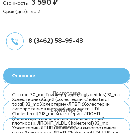
3 590 ₽
Стоимость:
Срок (дни):
до 2
8 (3462) 58-99-48
Описание
Подготовка
Состав: 30_mc Триглицериды (Triglycerides) 31_mc
Холестерин общий (холестерин, Cholesterol
total) 32_mc Холестерин-ЛПВП (Холестерин
липопротеинов высокой плотности, HDL
Биоматериал
Cholesterol) 218_mc Холестерин-ЛПОНП
(Холестерин липопротеинов очень низкой
плотности, ЛПОНП, VLDL Cholesterol) 33_mc
Результаты
Холестерин-ЛПНП (Холестерин липопротеинов