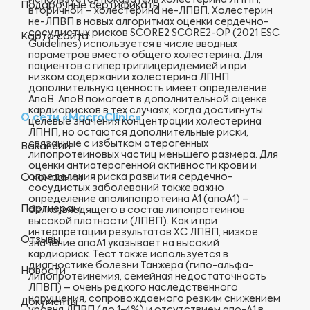
используется показатель холестерина ЛПНП,
Подарочные сертификаты
вторичной – холестерина не-ЛПВП. Холестерин
не-ЛПВП в новых алгоритмах оценки сердечно-
сосудистых рисков SCORE2 SCORE2-OP (2021 ESC
Карта сайта
Guidelines) используется в числе вводных
параметров вместо общего холестерина. Для
пациентов с гипертриглицеридемией и при
низком содержании холестерина ЛПНП
дополнительную ценность имеет определение
АпоВ. АпоВ помогает в дополнительной оценке
кардиорисков в тех случаях, когда достигнуты
О сети «MacroClinic»
целевые значения концентрации холестерина
ЛПНП, но остаются дополнительные риски,
связанные с избытком атерогенных
Вакансии
липопротеиновых частиц меньшего размера. Для
оценки антиатерогенной активности крови и
определения риска развития сердечно-
О компании
сосудистых заболеваний также важно
определение аполипопротеина А1 (апоА1) –
Партнерам
белка, входящего в состав липопротеинов
высокой плотности (ЛПВП). Как и при
интерпретации результатов ХС ЛПВП, низкое
Отзывы
значение апоА1 указывает на высокий
кардиориск. Тест также используется в
диагностике болезни Танжера (гипо-альфа-
Новости
липопротеинемия, семейная недостаточность
ЛПВП) – очень редкого наследственного
нарушения, сопровождаемого резким снижением
Документы