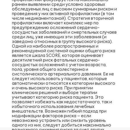
профилактики фокусируется на максимально
раннем выявлении среди условно здоровых
обследуемых лиц с высоким суммарным риском и
проведения у них активной профилактики (в том
числе медикаментозной). Стратегия вторичной
профилактики включает комплекс мер по
предупреждению осложнений сердечно-
сосудистых заболеваний и смертельных случаев
среди лиц, уже имеющих эти заболевания (и
заведомо относимых в группу высокого риска).
Одной из наиболее распространенных и
рекомендуемой системой оценки общего риска
является шкала SCORE, которая оценивает
десятилетний риск фатальных сердечно-
сосудистых осложнений с учетом возраста,
пола, уровня общего холестерина и
систолического артериального давления. Ее не
следует использовать у пациентов, которые
автоматически относятся к категории высокого
и очень высокого риска. При принятии
клинических решений и выборе терапии
учитывают категорию риска пациента. Это
позволяет избежать как недостаточного, так и
избыточного использования лечебных
вмешательств. Возможен гибкий подход при
модификации факторов риска – если
невозможно устранить или снизить уровень
одного из них, следует добиться максимально