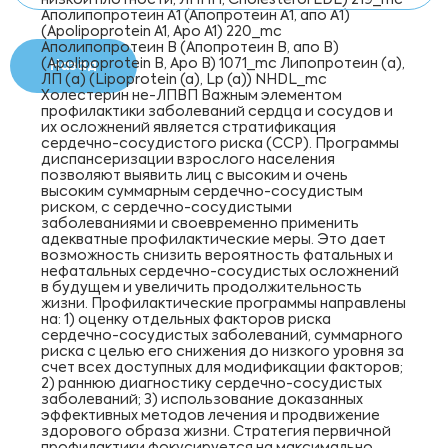
низкой плотности, ЛПНП, Cholesterol LDL) 219_mc
Аполипопротеин А1 (Апопротеин А1, апо А1)
(Apolipoprotein A1, Apo A1) 220_mc
Аполипопротеин B (Апопротеин B, апо В)
(Apolipoprotein B, Apo B) 1071_mc Липопротеин (a),
Назад
ЛП (а) (Lipoprotein (a), Lp (a)) NHDL_mc
Холестерин не-ЛПВП Важным элементом
профилактики заболеваний сердца и сосудов и
их осложнений является стратификация
сердечно-сосудистого риска (CCР). Программы
диспансеризации взрослого населения
позволяют выявить лиц с высоким и очень
высоким суммарным сердечно-сосудистым
риском, с сердечно-сосудистыми
заболеваниями и своевременно применить
адекватные профилактические меры. Это дает
возможность снизить вероятность фатальных и
нефатальных сердечно-сосудистых осложнений
в будущем и увеличить продолжительность
жизни. Профилактические программы направлены
на: 1) оценку отдельных факторов риска
сердечно-сосудистых заболеваний, суммарного
риска с целью его снижения до низкого уровня за
счет всех доступных для модификации факторов;
2) раннюю диагностику сердечно-сосудистых
заболеваний; 3) использование доказанных
эффективных методов лечения и продвижение
здорового образа жизни. Стратегия первичной