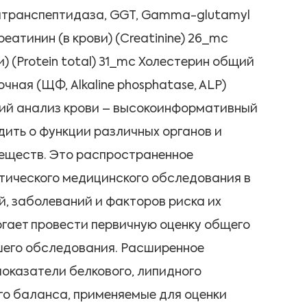
лтранспептидаза, GGT, Gamma-glutamyl
реатинин (в крови) (Creatinine) 26_mc
) (Protein total) 31_mc Холестерин общий
чная (ЩФ, Alkaline phosphatase, ALP)
ий анализ крови – высокоинформативный
дить о функции различных органов и
веществ. Это распространенное
тического медицинского обследования в
, заболеваний и факторов риска их
огает провести первичную оценку общего
йшего обследования. Расширенное
оказатели белкового, липидного
ого баланса, применяемые для оценки