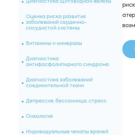
Диагностика щитовидной железы
риск
Аллергология
атер
Оценка риска развития
заболеваний сердечно-
возм
сосудистой системы
Витамины (IgE специфические)
Иммуноцитохимические
исследования
Витамины и минералы
Индивидуальные аллергены
IMMULITE
Диагностика аутоимунных
заболеваний
Диагностика
антифосфолипидного синдрома
Пищевые панели IgG4
Цитогенетические исследования
Диагностика заболеваний
Анальгетики и нестероидные
соединительной ткани
противовоспалительные
Цитологические исследования
препараты (IgE специфические)
Депрессия, бессонница, стресс
Гистологические исследования
Панели на пищевую
непереносимость (IgG4)
Онкология
Иммуногистохимические
исследования
Иммуноферментный анализ
Индивидуальные чекапы врачей