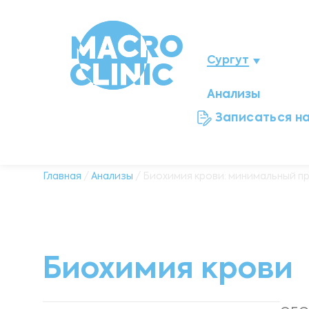
Сургут
Анализы
Нижневартовск
Записаться н
Мегион
Ноябрьск
Главная
/
Анализы
/ Биохимия крови: минимальный п
Нефтеюганск
Ханты-Мансийск
Биохимия крови
Новый Уренгой