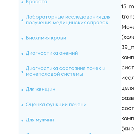
Исследования спермы
Красота
15_m
Витамины
tran
Лабораторные исследования для
получения медицинских справок
Моче
Онкомаркеры
(хол
Биохимия крови
39_m
Микроэлементы
Диагностика анемий
комп
Иммуногематология
сист
Диагностика состояния почек и
мочеполовой системы
иссл
Оценка свертывающей системы
целя
Для женщин
Микробиологические
разв
исследования
Оценка функции печени
сост
Лекарственный мониторинг
комп
Для мужчин
(жир
Исследование почечного камня