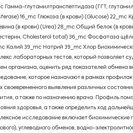
c Гамма-глутамилтранспептидаза (ГГТ, глутами
sferase) 16_mc Глюкоза (в крови) (Glucose) 22_mc К
вина (в крови) (Urea) 28_mc Общий белок (в крови
естерин, Cholesterol total) 36_mc Фосфатаза щёло
c Калий 39_mc Натрий 39_mc Хлор Биохимическ
лекс лабораторных тестов, который позволяет су
ем организма, оценить ряд показателей обмена 
едование, которое назначают в рамках профилак
х своевременного выявления различных состояний
ития, а также по назначению врача. Профиль пом
ояния здоровья, а также определить ход дальне
лексное исследование включает биохимические п
ового), углеводного обменов, водно-электролитн