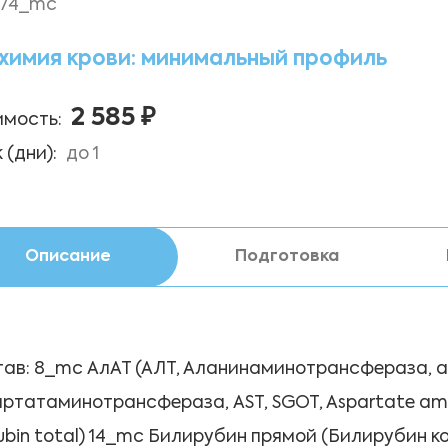
74_mc
химия крови: минимальный профиль
2 585 ₽
мость:
 (дни):
до 1
Описание
Подготовка
ав: 8_mc АлАТ (АЛТ, Аланинаминотрансфераза, 
ртатаминотрансфераза, AST, SGOT, Aspartate am
irubin total) 14_mc Билирубин прямой (Билирубин ко