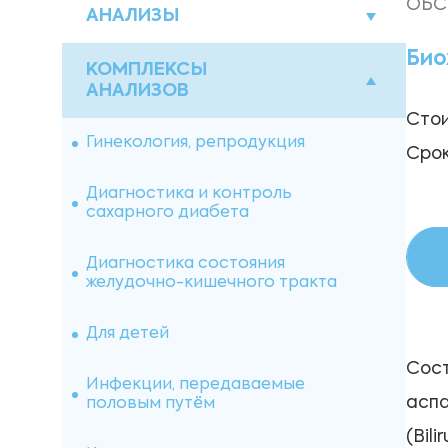
ОБС
АНАЛИЗЫ
Био
Акции
КОМПЛЕКСЫ
АНАЛИЗОВ
Стои
Биохимические исследования
Гинекология, репродукция
Срок
Гормоны
Диагностика и контроль
сахарного диабета
Гематологические исследования
Диагностика состояния
Диагностика инфекционных
желудочно-кишечного тракта
заболеваний
Для детей
Исследования мочи
Сост
Инфекции, передаваемые
Исследование кала
аспа
половым путём
(Bil