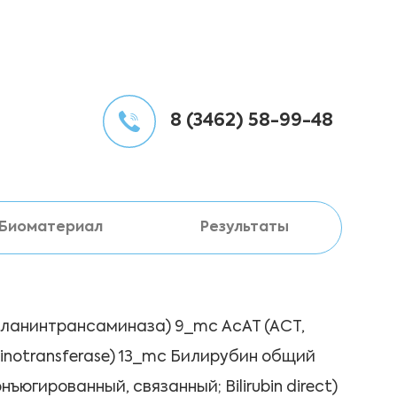
8 (3462) 58-99-48
Биоматериал
Результаты
аланинтрансаминаза) 9_mc АсАТ (АСТ,
inotransferase) 13_mc Билирубин общий
нъюгированный, связанный; Bilirubin direct)