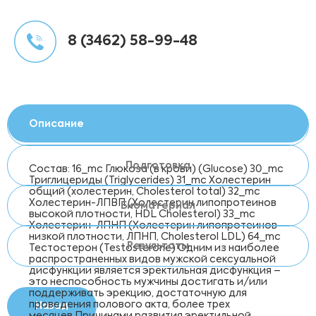
8 (3462) 58-99-48
Описание
Подготовка
Состав: 16_mc Глюкоза (в крови) (Glucose) 30_mc
Триглицериды (Triglycerides) 31_mc Холестерин
общий (холестерин, Cholesterol total) 32_mc
Холестерин-ЛПВП (Холестерин липопротеинов
Биоматериал
высокой плотности, HDL Cholesterol) 33_mc
Холестерин-ЛПНП (Холестерин липопротеинов
низкой плотности, ЛПНП, Cholesterol LDL) 64_mc
Результаты
Тестостерон (Testosterone) Одним из наиболее
распространенных видов мужской сексуальной
дисфункции является эректильная дисфункция –
это неспособность мужчины достигать и/или
поддерживать эрекцию, достаточную для
проведения полового акта, более трех
Назад