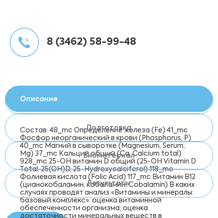
8 (3462) 58-99-48
Описание
Подготовка
Состав: 48_mc Определение железа (Fe) 41_mc
Фосфор неорганический в крови (Phosphorus, P)
40_mc Магний в сыворотке (Magnesium, Serum;
Мg) 37_mc Кальций общий (Ca, Calcium total)
Биоматериал
928_mc 25-OH витамин D общий (25-OH Vitamin D
Total, 25(OH)D, 25-Hydroxycalciferol) 118_mc
Фолиевая кислота (Folic Acid) 117_mc Витамин B12
Результаты
(цианокобаламин, кобаламин, Cobalamin) В каких
случаях проводят анализ «Витамины и минералы:
базовый комплекс»: оценка витаминной
обеспеченности организма; оценка
достаточности минеральных веществ в