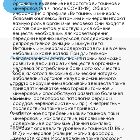
организме; выявление недостатка витаминов и
Назад
минералов (в т. ч. после COVID-19). Общая
информация о профиле «Витамины и минералы:
базовый комплекс» Витамины и минералы играют
важную роль в организме человека. Они: входят в
состав ферментов, участвующих в обмене
веществ; необходимы для кроветворения,
передачи нервных импульсов, поддержания
репродуктивной функции и иммунитета.
Витамины и минералы содержатся в пище в очень
небольших количествах. При длительном
Информация для пациентов
неполноценном однотипном питании возможно
развитие дефицита этих веществ в организме
человека. Употребление большого количества
Цены
кофе, алкоголя, высокие физические нагрузки,
заболевания органов желудочно-кишечного
тракта с нарушением всасывания веществ также
Акции
приводят к нехватке некоторых витаминов и
минералов и способствуют развитию болезней
(анемии, остеопороза, патологий сердца и
Анализы
сосудов, нервной системы и пр.). К неприятным
последствиям также может привести
Услуги
избыточное потребление как витаминов, так и
минералов, и, как следствие, их повышенное
содержание в организме. Данный комплекс
Врачи
поможет определить уровень витаминов (D, В9 и
В12) и минералов (кальция, магния, фосфора,
железа) в крови. Исследование также подходит