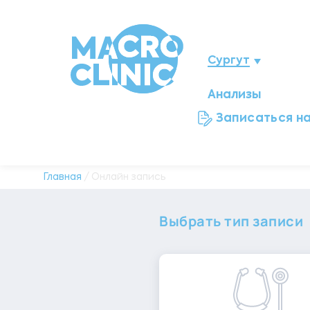
Сургут
Анализы
Нижневартовск
Записаться н
Мегион
Ноябрьск
Главная
/ Онлайн запись
Нефтеюганск
Выбрать тип записи
Ханты-Мансийск
Новый Уренгой