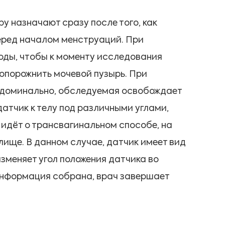
у назначают сразу после того, как
еред началом менструаций. При
воды, чтобы к моменту исследования
опорожнить мочевой пузырь. При
абдоминально, обследуемая освобождает
датчик к телу под различными углами,
 идёт о трансвагинальном способе, на
алище. В данном случае, датчик имеет вид
зменяет угол положения датчика во
 информация собрана, врач завершает