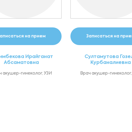
аписаться на прием
Записаться на при
имбекова Ирайганат
Султамутова Гозе
Абсаматовна
Курбаналиевна
ч акушер-гинеколог, УЗИ
Врач акушер-гинеколог,