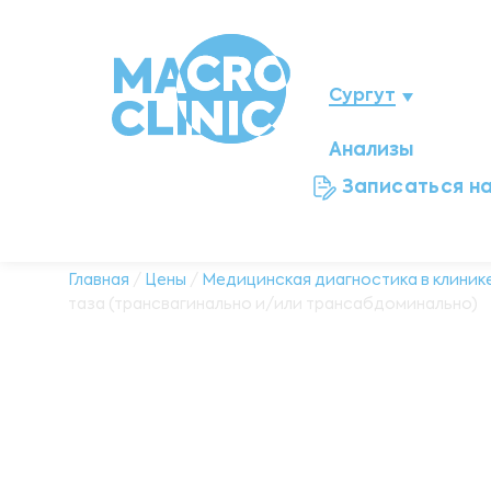
Сургут
Анализы
Нижневартовск
Записаться н
Мегион
Ноябрьск
Главная
/
Цены
/
Медицинская диагностика в клинике
таза (трансвагинально и/или трансабдоминально)
Нефтеюганск
Ханты-Мансийск
Новый Уренгой