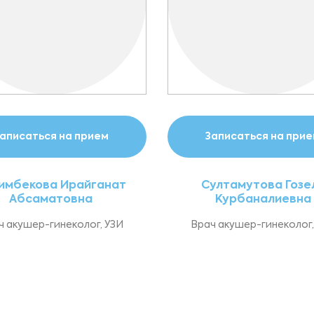
аписаться на прием
Записаться на при
имбекова Ирайганат
Султамутова Гозе
Абсаматовна
Курбаналиевна
ч акушер-гинеколог, УЗИ
Врач акушер-гинеколог,