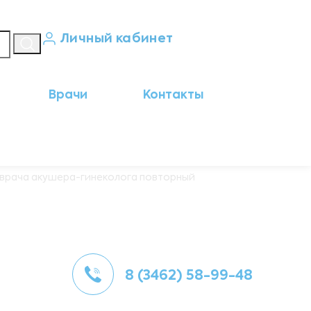
Личный кабинет
Кабинет пациента
Врачи
Контакты
Результаты анализов
Кабинет врача
Кабинет партнёра
 врача акушера-гинеколога повторный
8 (3462) 58-99-48