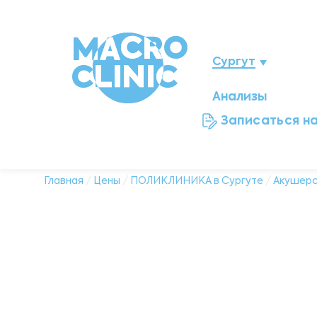
Сургут
Анализы
Нижневартовск
Записаться н
Мегион
Ноябрьск
Главная
/
Цены
/
ПОЛИКЛИНИКА в Сургуте
/
Акушерс
Нефтеюганск
Ханты-Мансийск
Новый Уренгой