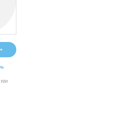
ем
ль
 УЗИ