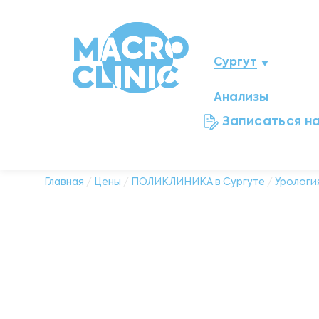
Сургут
Анализы
Нижневартовск
Записаться н
Мегион
Ноябрьск
Главная
/
Цены
/
ПОЛИКЛИНИКА в Сургуте
/
Урологи
Нефтеюганск
Ханты-Мансийск
Новый Уренгой