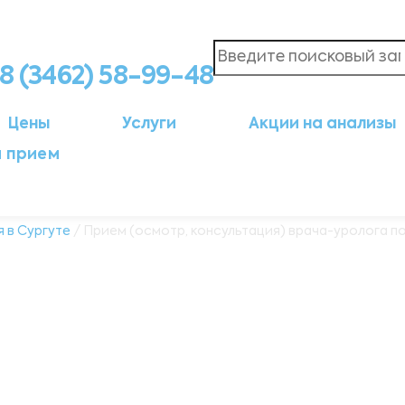
8 (3462) 58-99-48
Цены
Услуги
Акции на анализы
а прием
я в Сургуте
/ Прием (осмотр, консультация) врача-уролога п