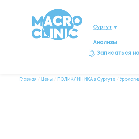
Сургут
Анализы
Нижневартовск
Записаться н
Мегион
Ноябрьск
Главная
/
Цены
/
ПОЛИКЛИНИКА в Сургуте
/
Урологи
Нефтеюганск
Ханты-Мансийск
Новый Уренгой