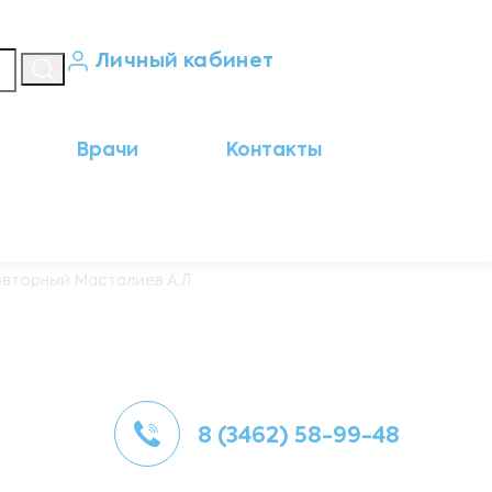
Личный кабинет
Кабинет пациента
Врачи
Контакты
Результаты анализов
Кабинет врача
Кабинет партнёра
овторный Масталиев А.Л.
8 (3462) 58-99-48